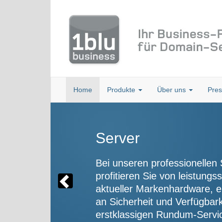
Home
Produkte
Über uns
Pre
Whitelabelfähiges
Management-Syst
Unser modernes White-Labe
Management-System bietet d
Umgebung für die sichere u
Registrierung und Verwaltu