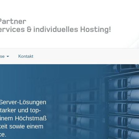
sse
Kontakt
 Domain-
em
l-fähiges Domain-
ie optimale
nd komfortable
ng von Domains.